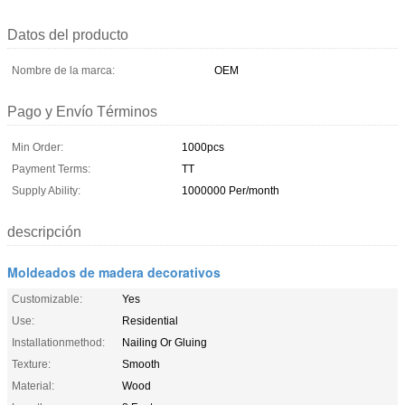
Datos del producto
Nombre de la marca:
OEM
Pago y Envío Términos
Min Order:
1000pcs
Payment Terms:
TT
Supply Ability:
1000000 Per/month
descripción
Moldeados de madera decorativos
Customizable:
Yes
Use:
Residential
Installationmethod:
Nailing Or Gluing
Texture:
Smooth
Material:
Wood