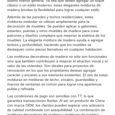
diseño interior general. Ya sea que desee agregar un toque
clásico o un estilo moderno, estas elegantes molduras de
madera brindan la flexibilidad para lograr cualquier estilo.
Además de las paredes y techos residenciales, estas
molduras estándar se utilizan ampliamente para la
decoración de muebles. Se pueden aplicar a gabinetes,
estantes, puertas y otros muebles de madera para crear
patrones y diseños complejos que mejoran la estética de los
muebles. La elegante moldura de madera ayuda a agregar
textura y profundidad, haciendo que los muebles se
destaquen como piezas llamativas en cualquier habitación.
Las molduras decorativas de madera no sólo son funcionales
sino que también contribuyen a mejorar el atractivo visual y el
valor de las viviendas. Son ideales para proyectos de
renovación en los que los propietarios desean agregar
carácter y encanto a sus interiores existentes. El uso de estas
molduras en molduras de techo, zócalos, guardasillas y
marcos de ventanas es común para lograr una apariencia
pulida y refinada.
Las condiciones de pago son sencillas con TT, lo que
garantiza transacciones fluidas. Al ser un producto de China
con marca OEM, los clientes pueden esperar una artesanía
de calidad combinada con asequibilidad. La combinación de
molduras decorativas de madera y molduras de madera