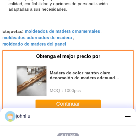
calidad, confiabilidad y opciones de personalización
adaptadas a sus necesidades.
moldeados de madera ornamentales
Etiquetas:
,
moldeados adornados de madera
,
moldeado de madera del panel
Obtenga el mejor precio por
Madera de color marrón claro
decoración de madera adecuada
para las necesidades de
decoración de interiores
MOQ：
1000pcs
residenciales comerciales y de
hospitalidad
Continuar
johnliu
Moldeados de madera decorativos
Más
4:18 AM