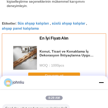
kişiselleştirme seçeneklerinin mükemmel karışımını
deneyimleyin.
Süs ahşap kalıpları
süslü ahşap kalıplar
Etiketler:
,
,
ahşap panel kalıplama
En İyi Fiyatı Alın
Konut, Ticari ve Konaklama İç
Dekorasyon İhtiyaçlarına Uygun
Ahşap Açık Kahverengi Dekoratif
Ahşap Döşeme
MOQ：
1000pcs
Devam et
johnliu
Dekoratif Ahşap Kalıplar
Daha
8:29 AM