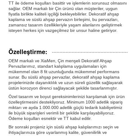
TT ile ödeme koşulları basittir ve işlemlerin sorunsuz olmasını
sağlar. OEM markalı bir Çin ürünü olan müşteriler, uygun
fiyatla birlikte kaliteli işçiliği bekleyebilirler. Dekoratif ahşap
kaplama ve süslü ahşap pervazın birleşimi, bu pervazları,
zamansız tasarım özellikleriyle yaşam alanlarını geliştirmek
isteyen herkes için vazgeçilmez bir unsur haline getiriyor.
Özelleştirme:
OEM markalı ve XiaMen, Çin menşeli Dekoratif Ahşap
Pervazlarımız, standart kalıplama uygulamaları için
mükemmel olan 8 fit uzunluğunda mükemmel performans
sunar. Bu süslü ahşap pervazlar, dekoratif ahşap kaplama
projelerinizde dayanıklılık ve uzun süreli güzellik sağlayarak
üstün korozyon direnci sağlayacak şekilde tasarlanmıştır.
Özel tasarım ve boyut gereksinimlerinizi karşılamak için ürün
özelleştirmesini destekliyoruz. Minimum 1000 adetlik sipariş
miktarı ve ayda 1.000.000 adetlik güçlü tedarik kabiliyetimiz
ile büyük siparişleri verimli bir şekilde karşılayabiliyoruz.
Ödeme koşulları esnektir ve TT kabul edilir.
Bir sonraki projeniz için süslü ahşap kalıplarımızı seçin ve
ihtiyaçlarınıza göre uyarlanmış kalite, güvenilirlik ve