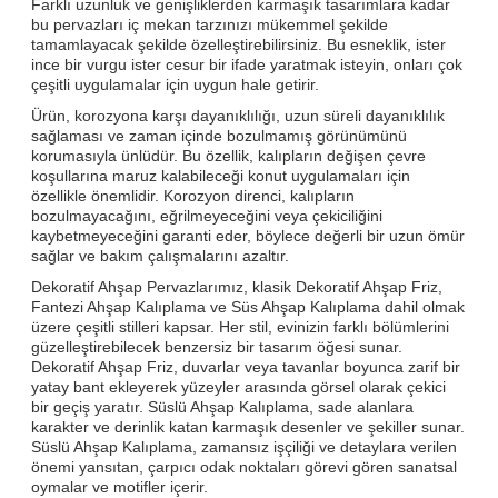
Farklı uzunluk ve genişliklerden karmaşık tasarımlara kadar
bu pervazları iç mekan tarzınızı mükemmel şekilde
tamamlayacak şekilde özelleştirebilirsiniz. Bu esneklik, ister
ince bir vurgu ister cesur bir ifade yaratmak isteyin, onları çok
çeşitli uygulamalar için uygun hale getirir.
Ürün, korozyona karşı dayanıklılığı, uzun süreli dayanıklılık
sağlaması ve zaman içinde bozulmamış görünümünü
korumasıyla ünlüdür. Bu özellik, kalıpların değişen çevre
koşullarına maruz kalabileceği konut uygulamaları için
özellikle önemlidir. Korozyon direnci, kalıpların
bozulmayacağını, eğrilmeyeceğini veya çekiciliğini
kaybetmeyeceğini garanti eder, böylece değerli bir uzun ömür
sağlar ve bakım çalışmalarını azaltır.
Dekoratif Ahşap Pervazlarımız, klasik Dekoratif Ahşap Friz,
Fantezi Ahşap Kalıplama ve Süs Ahşap Kalıplama dahil olmak
üzere çeşitli stilleri kapsar. Her stil, evinizin farklı bölümlerini
güzelleştirebilecek benzersiz bir tasarım öğesi sunar.
Dekoratif Ahşap Friz, duvarlar veya tavanlar boyunca zarif bir
yatay bant ekleyerek yüzeyler arasında görsel olarak çekici
bir geçiş yaratır. Süslü Ahşap Kalıplama, sade alanlara
karakter ve derinlik katan karmaşık desenler ve şekiller sunar.
Süslü Ahşap Kalıplama, zamansız işçiliği ve detaylara verilen
önemi yansıtan, çarpıcı odak noktaları görevi gören sanatsal
oymalar ve motifler içerir.