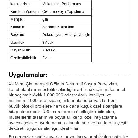
karakteristik
Mükemmel Performans
Kurulum Yöntemi
Çivileme veya Yapıştırma
Menşei
Çin
Kullanım
Standart Kalıplama
Başvuru
Dekorasyon, Mobilya vb. İçin
Uzunluk
8 Ayak
Dayanıklılık
Yüksek
Özelleştirilebilir
Evet
Uygulamalar:
XiaMen, Çin menşeli OEM'in Dekoratif Ahşap Pervazları,
konut alanlarının estetik çekiciliğini arttırmak için mükemmel
bir seçimdir. Aylık 1.000.000 adet tedarik kabiliyeti ve
minimum 1000 adet sipariş miktarı ile bu pervazlar hem
büyük ölçekli projelere hem de daha küçük özel siparişlere
hitap etmektedir. Ürün son derece özelleştirilebilir olup,
müşterilerin tasarım ve boyutları kendi özel ihtiyaçlarına
uyacak şekilde uyarlamasına olanak tanır ve bu da onu çeşitli
dekoratif uygulamalar için ideal kılar.
Bu pervazlar, sade duvarları, tavanları ve mobilyaları sofistike,