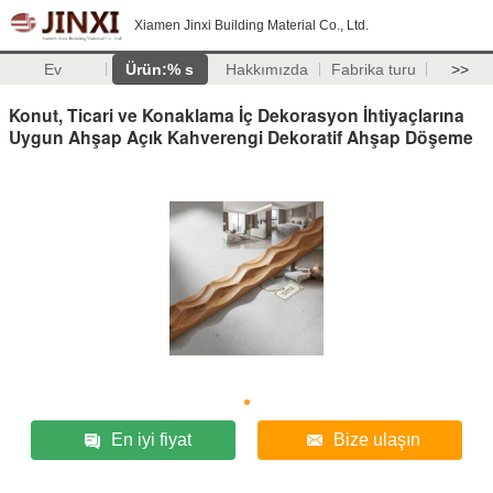
Xiamen Jinxi Building Material Co., Ltd.
Ev
Ürün:% s
Hakkımızda
Fabrika turu
>>
Konut, Ticari ve Konaklama İç Dekorasyon İhtiyaçlarına
Uygun Ahşap Açık Kahverengi Dekoratif Ahşap Döşeme
En iyi fiyat
Bize ulaşın