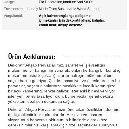
Uasge:
For Decoration,furniture And So On
Environmentalfriendly:
Made From Sustainable Wood Sources
Açık kahverengi ahşap döşeme
Vurgulamak:
,
iç mekanlar için dekoratif ahşap kalıplar
,
konut ticari ahşap döşeme
Ürün Açıklaması:
Dekoratif Ahşap Pervazlarımız, zarafet ve işlevselliğin
mükemmel bir karışımını sunarak, onları herhangi bir konut iç
mekanının estetik çekiciliğini arttırmak için mükemmel bir
seçim haline getiriyor. Çin'de hassasiyet ve özenle üretilen bu
pervazlar, yaşam alanlarınıza sıcaklık ve incelik katan güzel
bir açık kahverengi renkte geliyor. İster eski bir evi yeniliyor
ister yeni bir ev tasarlıyor olun, bu pervazlar genel dekoru
yükselten ideal son dokunuşu sağlar.
Dekoratif Ahşap Pervazlarımızın öne çıkan özelliklerinden biri
de kişiselleştirilebilir olmalarıdır. Her evin ve tasarım
vizyonunun benzersiz olduğunun bilincinde olarak, özel
gereksinimlerinizi karşılamak için özel seçenekler sunuyoruz.