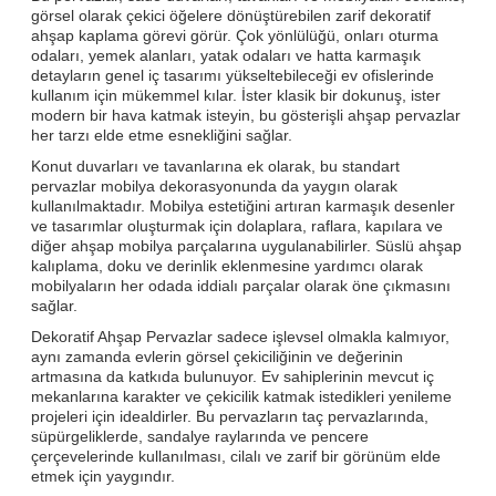
görsel olarak çekici öğelere dönüştürebilen zarif dekoratif
ahşap kaplama görevi görür. Çok yönlülüğü, onları oturma
odaları, yemek alanları, yatak odaları ve hatta karmaşık
detayların genel iç tasarımı yükseltebileceği ev ofislerinde
kullanım için mükemmel kılar. İster klasik bir dokunuş, ister
modern bir hava katmak isteyin, bu gösterişli ahşap pervazlar
her tarzı elde etme esnekliğini sağlar.
Konut duvarları ve tavanlarına ek olarak, bu standart
pervazlar mobilya dekorasyonunda da yaygın olarak
kullanılmaktadır. Mobilya estetiğini artıran karmaşık desenler
ve tasarımlar oluşturmak için dolaplara, raflara, kapılara ve
diğer ahşap mobilya parçalarına uygulanabilirler. Süslü ahşap
kalıplama, doku ve derinlik eklenmesine yardımcı olarak
mobilyaların her odada iddialı parçalar olarak öne çıkmasını
sağlar.
Dekoratif Ahşap Pervazlar sadece işlevsel olmakla kalmıyor,
aynı zamanda evlerin görsel çekiciliğinin ve değerinin
artmasına da katkıda bulunuyor. Ev sahiplerinin mevcut iç
mekanlarına karakter ve çekicilik katmak istedikleri yenileme
projeleri için idealdirler. Bu pervazların taç pervazlarında,
süpürgeliklerde, sandalye raylarında ve pencere
çerçevelerinde kullanılması, cilalı ve zarif bir görünüm elde
etmek için yaygındır.