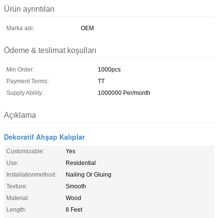
Ürün ayrıntıları
Marka adı:
OEM
Ödeme & teslimat koşulları
Min Order:
1000pcs
Payment Terms:
TT
Supply Ability:
1000000 Per/month
Açıklama
Dekoratif Ahşap Kalıplar
Customizable:
Yes
Use:
Residential
Installationmethod:
Nailing Or Gluing
Texture:
Smooth
Material:
Wood
Length:
8 Feet