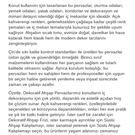
Konut kullanımı için tasarlanan bu pervazlar, oturma odaları,
yemek odaları, yatak odaları, koridorlar ve dekorasyon ve
mimari detayın istendiği diğer iç mekanlar için idealdir. Açık
kahverengi renkleri, gelenekselden çağdaşa kadar çeşitli renk
şemaları ve iç mekan temalarıyla kusursuz bir şekilde uyum
sağlıyor. Ahşabın sıcak tonu, evinize doğal, davetkar bir hava
katarak hem klasik hem de modern dekor tarzlarını
zenginleştiriyor.
Çin'de sıkı kalite kontrol standartları ile üretilen bu pervazlar
üstün işçilik ve güvenilirliğin örneğidir. Birinci sınıf
malzemelerin kullanılması her parçanın sağlam ve tutarlı
kalitede olmasını sağlar. Ayrıca kurulum kolaylığı, bu
pervazları hem ev sahipleri hem de profesyoneller için uygun
bir seçim haline getirerek yenileme veya inşaat sürecinde
zaman ve çabayı azaltır.
Özetle, Dekoratif Ahşap Pervazlarımız konutların iç
dekorasyonu için çok yönlü, dayanıklı ve estetik açıdan hoş
bir çözüm sunar. Açık kahverengi renkleri, özelleştirilebilir
seçenekleri ve korozyona dayanıklılıkları, onları her eve pratik
ve şık bir katkı haline getiriyor. İster zarif bir zarafet için
Dekoratif Ahşap Frizi, ister karmaşık ayrıntılar için Süslü
Ahşap Kalıplamayı, ister sanatsal yetenek için Süslü Ahşap
Kalıplamayı seçin, bu ürünlerin yaşam alanınızı zamansız