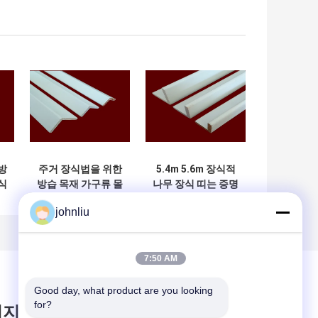
방
주거 장식법을 위한
5.4m 5.6m 장식적
식
방습 목재 가구류 몰
나무 장식 띠는 증명
딩
SGS 증명서를 댐핑
johnliu
시킵니다
7:50 AM
Good day, what product are you looking 
for?
시지를 남겨주세요