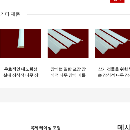
기타 제품
우호적인 내노화성
장식법 일반 포장 장
상가 건물을 위한 
실내 장식적 나무 장
식적 나무 장식 띠를
습 장식적 나무 장
식 띠 환경
구축하기
띠
메
목제 케이싱 조형