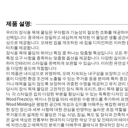
제품 설명:
우리의 장식용 목재 몰딩은 우아함과 기능성의 절묘한 조화를 제공하
선택입니다. 중국에서 정밀하고 세심하게 제작된 이 몰딩은 생활 공간
상으로 제공됩니다. 오래된 집을 개조하든 새 집을 디자인하든 이러한
터치를 제공합니다.
장식용 목재 몰딩의 뛰어난 특징 중 하나는 맞춤형 특성입니다. 모든 
특정 요구 사항을 충족하는 맞춤형 옵션을 제공합니다. 다양한 길이와 
하여 인테리어 스타일을 완벽하게 보완할 수 있습니다. 이러한 유연성
등 다양한 용도에 적합합니다.
이 제품은 내식성으로 유명하며, 오래 지속되는 내구성을 보장하고 시간
품이 다양한 환경 조건에 노출될 수 있는 주거용 응용 분야에 특히 중
거나 매력을 잃지 않도록 보장하여 귀중한 수명을 제공하고 유지 관리
당사의 장식 목재 몰딩은 고전적인 장식 목재 프리즈, 팬시 목재 몰딩 
다. 각 스타일은 집의 다양한 부분을 향상시킬 수 있는 독특한 디자인 요소
Wood Frieze)는 벽이나 천장을 따라 세련된 수평 밴드를 추가하여 표
Wood Molding은 평범한 공간에 개성과 깊이를 더해주는 복잡한 패
한 장인 정신과 세부 사항에 대한 관심을 반영하는 놀라운 초점 역할을
주거용으로 설계된 이 몰딩은 거실, 식당, 침실, 복도 및 장식과 건축적
은 갈색 색상은 전통부터 현대까지 다양한 색상 구성 및 인테리어 테마
에 자연스럽고 매력적인 분위기를 더해주며 클래식과 현대적인 장식 