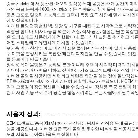
중국 XiaMen에서 생산된 OEM의 장식용 목재 몰딩은 주거 공간의 미적 
개의 공급 능력과 1000개의 최소 주문 수량을 갖춘 이 몰딩은 대규모 
품은 고도로 맞춤화 가능하므로 고객이 특정 요구 사항에 맞게 디자인과
에 이상적입니다.
이러한 몰딩은 평범한 벽, 천장 및 가구를 세련되고 시각적으로 매력적
역할을 합니다. 다재다능함 덕분에 거실, 식사 공간, 침실은 물론 복잡
홈 오피스에도 사용하기에 적합합니다. 클래식한 느낌을 추가하고 싶든
어떤 스타일에도 유연하게 대처할 수 있습니다.
주거용 벽과 천장 외에도 이러한 표준 몰딩은 가구 장식에 널리 사용됩니다
구 미학을 향상시키는 복잡한 패턴과 디자인을 만들 수 있습니다. 멋진
를 돋보이게 만들어줍니다.
장식용 목재 몰딩은 기능적일 뿐만 아니라 주택의 시각적 매력과 가치를
리어에 개성과 매력을 더하고 싶어하는 개조 프로젝트에 이상적입니다. 
이러한 몰딩을 사용하면 세련되고 세련된 외관을 얻는 것이 일반적입니
TT를 사용하면 결제 조건이 간단해 원활한 거래가 보장됩니다. OEM
격과 고품질의 장인정신을 기대할 수 있습니다. 장식용 목공 트림과 화
한 디자인 기능으로 주거 공간을 향상시키려는 모든 사람에게 필수적인
사용자 정의:
OEM 브랜드로 중국 XiaMen에서 생산되는 당사의 장식용 목재 몰딩은
능을 제공합니다. 이러한 고급 목재 몰딩은 우수한 내식성을 제공하도
오래 지속되는 아름다움을 보장합니다.