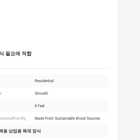
장식 필요에 적합
Residential
e:
Smooth
:
8 Feet
nmentalfriendly:
Made From Sustainable Wood Sources
택용 상업용 목재 장식