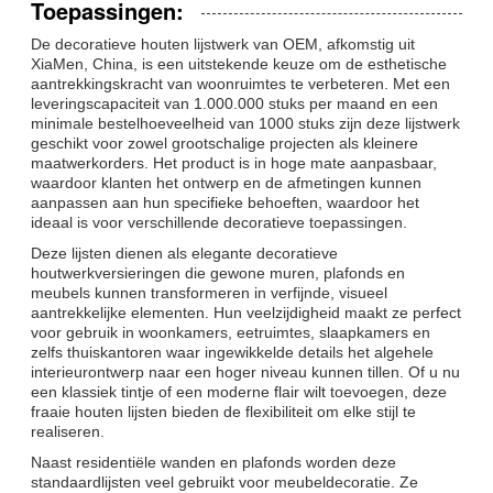
Toepassingen:
De decoratieve houten lijstwerk van OEM, afkomstig uit
XiaMen, China, is een uitstekende keuze om de esthetische
aantrekkingskracht van woonruimtes te verbeteren. Met een
leveringscapaciteit van 1.000.000 stuks per maand en een
minimale bestelhoeveelheid van 1000 stuks zijn deze lijstwerk
geschikt voor zowel grootschalige projecten als kleinere
maatwerkorders. Het product is in hoge mate aanpasbaar,
waardoor klanten het ontwerp en de afmetingen kunnen
aanpassen aan hun specifieke behoeften, waardoor het
ideaal is voor verschillende decoratieve toepassingen.
Deze lijsten dienen als elegante decoratieve
houtwerkversieringen die gewone muren, plafonds en
meubels kunnen transformeren in verfijnde, visueel
aantrekkelijke elementen. Hun veelzijdigheid maakt ze perfect
voor gebruik in woonkamers, eetruimtes, slaapkamers en
zelfs thuiskantoren waar ingewikkelde details het algehele
interieurontwerp naar een hoger niveau kunnen tillen. Of u nu
een klassiek tintje of een moderne flair wilt toevoegen, deze
fraaie houten lijsten bieden de flexibiliteit om elke stijl te
realiseren.
Naast residentiële wanden en plafonds worden deze
standaardlijsten veel gebruikt voor meubeldecoratie. Ze