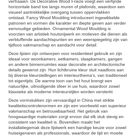
verfraaien. De Decorative Wood Frieze voegt een verfijnde
horizontale band toe langs muren of plafonds, waardoor een
visueel aantrekkelijke overgang tussen oppervlakken
ontstaat. Fancy Wood Moulding introduceert ingewikkelde
patronen en vormen die karakter en diepte geven aan verder
eenvoudige gebieden. Ornamental Wood Moulding is
voorzien van artistiek houtsnijwerk en motieven die dienen als
verbluffende aandachtspunten en een weerspiegeling zijn van
tijdloos vakmanschap en aandacht voor detail.
Deze lijsten zijn ontworpen voor residentieel gebruik en zijn
ideaal voor woonkamers, eetkamers, slaapkamers, gangen
en andere binnenruimtes waar decoratie en architectonische
details gewenst zijn. Hun lichtbruine kleur sluit naadloos aan
bij diverse kleurstellingen en interieurthema’s, van traditioneel
tot eigentijds. De warme toon van het hout brengt een
natuurlijke, uitnodigende sfeer in uw huis, waardoor zowel
klassieke als moderne interieurstijlen worden versterkt.
Deze vormstukken zijn vervaardigd in China met strikte
kwaliteitscontrolenormen en zijn een voorbeeld van superieur
vakmanschap en betrouwbaarheid. Het gebruik van
hoogwaardige materialen zorgt ervoor dat elk stuk stevig en
consistent van kwaliteit is. Bovendien maakt het
installatiegemak deze lijstwerk een handige keuze voor zowel
huiseigenaren als professionals, waardoor de tijd en moeite