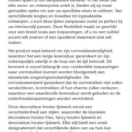
elke woon- en ontwerpvisie uniek is, bieden wij op maat
gemaakte opties om aan uw specifieke eisen te voldoen. Van
verschillende lengtes en breedtes tot ingewikkelde
ontwerpen, u kunt deze lijsten aanpassen zodat ze perfect bij
uw interieurstijl passen. Deze flexibiliteit maakt ze geschikt
voor een breed scala aan toepassingen, of u nu een subtiel
accent wilt creëren of een opvallend statement-stuk wilt
maken.
Het product staat bekend om zijn corrosiebestendigheid,
waardoor het een lange levensduur garandeert en zijn
onberispelijke uiterlijk in de loop van de tijd behoudt. Dit
kenmerk is vooral belangrijk voor residentiële toepassingen
waar vormstukken kunnen worden blootgesteld aan
wisselende omgevingsomstandigheden. De
corrosieweerstand garandeert dat de vormstukken niet zullen
verslechteren, kromtrekken of hun charme zullen verliezen,
waardoor een waardevolle levensduur wordt geboden en de
onderhoudsinspanningen worden verminderd.
Onze decoratieve houten lijstwerk omvat een
verscheidenheid aan stijlen, waaronder de klassieke
decoratieve houten fries, fancy houten lijstwerk en
decoratieve houten lijstwerk. Elke stijl biedt een uniek
designelement dat verschillende delen van uw huis kan