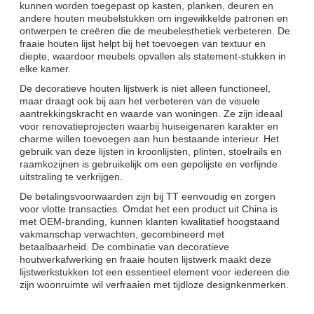
kunnen worden toegepast op kasten, planken, deuren en
andere houten meubelstukken om ingewikkelde patronen en
ontwerpen te creëren die de meubelesthetiek verbeteren. De
fraaie houten lijst helpt bij het toevoegen van textuur en
diepte, waardoor meubels opvallen als statement-stukken in
elke kamer.
De decoratieve houten lijstwerk is niet alleen functioneel,
maar draagt ​​ook bij aan het verbeteren van de visuele
aantrekkingskracht en waarde van woningen. Ze zijn ideaal
voor renovatieprojecten waarbij huiseigenaren karakter en
charme willen toevoegen aan hun bestaande interieur. Het
gebruik van deze lijsten in kroonlijsten, plinten, stoelrails en
raamkozijnen is gebruikelijk om een ​​gepolijste en verfijnde
uitstraling te verkrijgen.
De betalingsvoorwaarden zijn bij TT eenvoudig en zorgen
voor vlotte transacties. Omdat het een product uit China is
met OEM-branding, kunnen klanten kwalitatief hoogstaand
vakmanschap verwachten, gecombineerd met
betaalbaarheid. De combinatie van decoratieve
houtwerkafwerking en fraaie houten lijstwerk maakt deze
lijstwerkstukken tot een essentieel element voor iedereen die
zijn woonruimte wil verfraaien met tijdloze designkenmerken.