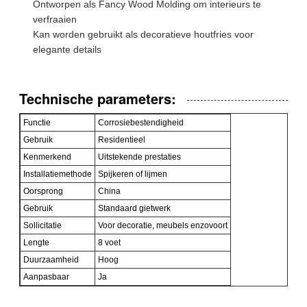
Ontworpen als Fancy Wood Molding om interieurs te
verfraaien
Kan worden gebruikt als decoratieve houtfries voor
elegante details
Technische parameters:
Functie
Corrosiebestendigheid
Gebruik
Residentieel
Kenmerkend
Uitstekende prestaties
Installatiemethode
Spijkeren of lijmen
Oorsprong
China
Gebruik
Standaard gietwerk
Sollicitatie
Voor decoratie, meubels enzovoort
Lengte
8 voet
Duurzaamheid
Hoog
Aanpasbaar
Ja