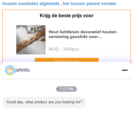
houten overladen afgietsels
het houten paneel vormen
,
Krijg de beste prijs voor
Hout lichtbruin decoratief houten
versiering geschikt voor
residentiële commerciële en
gastvrijheid interieur decoratie
MOQ：
1000pcs
behoeften
Doorgaan
johnliu
Decoratieve Houten Afgietsels
Meer
7:17 PM
Good day, what product are you looking for?
e Bewijs
Vochtbestendige
5.4m 5.6m
Het kleine
De bi
atieve
Houten
Decoratief Houten
2400mm
Decorat
fgietsels
Meubilairafgietsels
SGS van het
Decoratieve
Houten Afg
merciële
voor
Afgietsels Vochtig
Houten Materiaal
van de De
uwen
Woondecration
Bewijs Certificaat
van het
Voorlichti