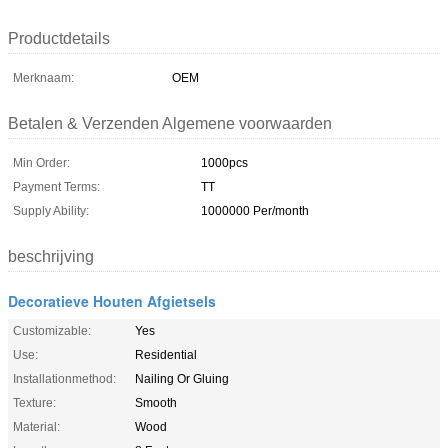
Productdetails
Merknaam:
OEM
Betalen & Verzenden Algemene voorwaarden
Min Order:
1000pcs
Payment Terms:
TT
Supply Ability:
1000000 Per/month
beschrijving
Decoratieve Houten Afgietsels
Customizable:
Yes
Use:
Residential
Installationmethod:
Nailing Or Gluing
Texture:
Smooth
Material:
Wood