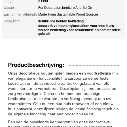
Length:
8 Feet
Uasge:
For Decoration,furniture And So On
Environmentalfriendly:
Made From Sustainable Wood Sources
lichtbruine houten bekleding
Hoog licht:
,
decoratieve houten gietstukken voor interieurs
,
houten bekleding voor residentiële en commerciële
gebruik
Productbeschrijving:
Onze decoratieve houten lijsten bieden een voortreffelijke mix
van elegantie en functionaliteit, waardoor ze de perfecte
keuze zijn om de esthetische aantrekkingskracht van elk
wooninterieur te verbeteren. Deze lijsten zijn met precisie en
zorg vervaardigd in China en hebben een prachtige
lichtbruine kleur die warmte en verfijning toevoegt aan uw
woonruimtes. Of u nu een oud huis renoveert of een nieuw
huis ontwerpt, deze lijsten bieden de ideale finishing touch die
de algehele inrichting naar een hoger niveau tilt.
Een van de opvallende kenmerken van onze decoratieve
houten lijsten is hun aanpasbare karakter. In het besef dat