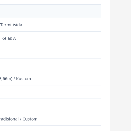
 Termitisida
 Kelas A
/ 3,66m) / Kustom
radisional / Custom