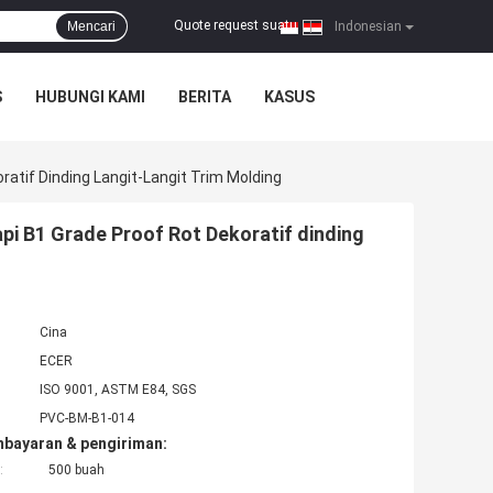
Quote request suatu
Mencari
|
Indonesian
S
HUBUNGI KAMI
BERITA
KASUS
atif Dinding Langit-Langit Trim Molding
pi B1 Grade Proof Rot Dekoratif dinding
Cina
ECER
ISO 9001, ASTM E84, SGS
PVC-BM-B1-014
mbayaran & pengiriman:
:
500 buah