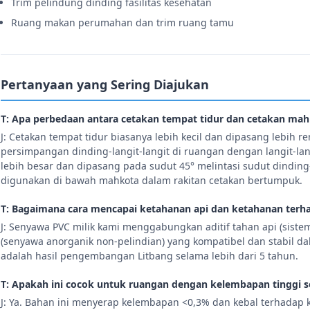
Trim pelindung dinding fasilitas kesehatan
Ruang makan perumahan dan trim ruang tamu
Pertanyaan yang Sering Diajukan
T: Apa perbedaan antara cetakan tempat tidur dan cetakan ma
J: Cetakan tempat tidur biasanya lebih kecil dan dipasang lebih r
persimpangan dinding-langit-langit di ruangan dengan langit-la
lebih besar dan dipasang pada sudut 45° melintasi sudut dinding-
digunakan di bawah mahkota dalam rakitan cetakan bertumpuk.
T: Bagaimana cara mencapai ketahanan api dan ketahanan terh
J: Senyawa PVC milik kami menggabungkan aditif tahan api (sistem
(senyawa anorganik non-pelindian) yang kompatibel dan stabil dal
adalah hasil pengembangan Litbang selama lebih dari 5 tahun.
T: Apakah ini cocok untuk ruangan dengan kelembapan tinggi 
J: Ya. Bahan ini menyerap kelembapan <0,3% dan kebal terhada