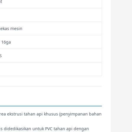
at
bekas mesin
g 16ga
S
area ekstrusi tahan api khusus (penyimpanan bahan
is didedikasikan untuk PVC tahan api dengan