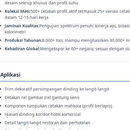
desain sekrup khusus dan profil suhu
Koleksi Mati:
500+ cetakan profil aktif termasuk 25+ variasi ce
dalam 12-15 hari kerja
Jaminan Kualitas:
Pengujian spektrum penuh: kinerja api, bioass
kolorimetri
Produksi Tahunan:
8.000+ ton; mampu menghasilkan 30.000+ met
Kehadiran Global:
Mengekspor ke 60+ negara; sesuai dengan sta
Aplikasi
Trim dekoratif persimpangan dinding ke langit-langit
Cetakan rel gambar (rel gantung seni)
Komponen tumpukan cetakan mahkota (profil berlapis)
Hiasan dinding koridor hotel komersial
Detail langit-langit restoran dan perhotelan