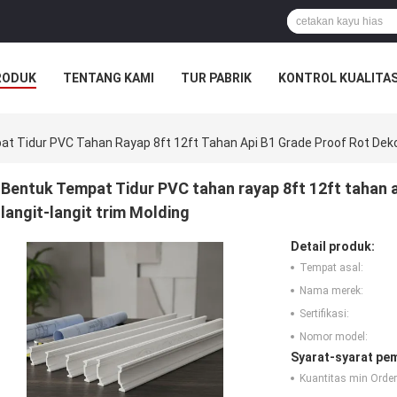
RODUK
TENTANG KAMI
TUR PABRIK
KONTROL KUALITA
t Tidur PVC Tahan Rayap 8ft 12ft Tahan Api B1 Grade Proof Rot Dekor
Bentuk Tempat Tidur PVC tahan rayap 8ft 12ft tahan a
langit-langit trim Molding
Detail produk:
Tempat asal:
Nama merek:
Sertifikasi:
Nomor model:
Syarat-syarat pe
Kuantitas min Order