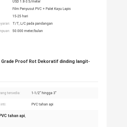
USD 1.8-3.5/meter
Film Penyusut PVC + Palet Kayu Lapis
15-25 hari
ayaran:
T/T, L/C pada pandangan
mpuan:
50.000 meter/bulan
 Grade Proof Rot Dekoratif dinding langit-
yang tersedia:
1-1/2" hingga 3"
inti:
PVC tahan api
PVC tahan api
,