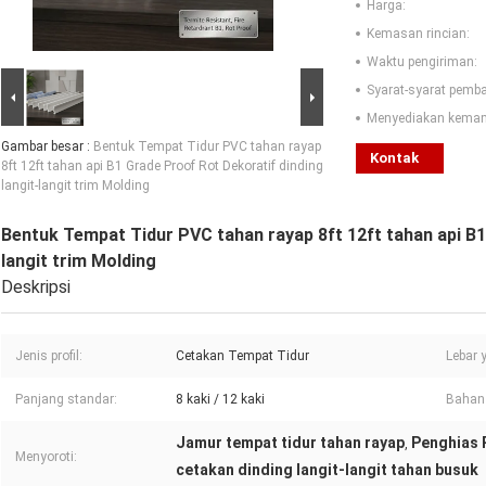
Harga:
Kemasan rincian:
Waktu pengiriman:
Syarat-syarat pemb
Menyediakan kema
Gambar besar :
Bentuk Tempat Tidur PVC tahan rayap
Kontak
8ft 12ft tahan api B1 Grade Proof Rot Dekoratif dinding
langit-langit trim Molding
Bentuk Tempat Tidur PVC tahan rayap 8ft 12ft tahan api B1
langit trim Molding
Deskripsi
Jenis profil:
Cetakan Tempat Tidur
Lebar 
Panjang standar:
8 kaki / 12 kaki
Bahan 
Jamur tempat tidur tahan rayap
Penghias 
,
Menyoroti:
cetakan dinding langit-langit tahan busuk