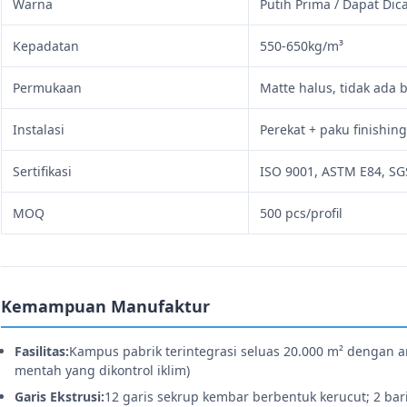
Warna
Putih Prima / Dapat Dic
Kepadatan
550-650kg/m³
Permukaan
Matte halus, tidak ada 
Instalasi
Perekat + paku finishin
Sertifikasi
ISO 9001, ASTM E84, SG
MOQ
500 pcs/profil
Kemampuan Manufaktur
Fasilitas:
Kampus pabrik terintegrasi seluas 20.000 m² dengan 
mentah yang dikontrol iklim)
Garis Ekstrusi:
12 garis sekrup kembar berbentuk kerucut; 2 bar