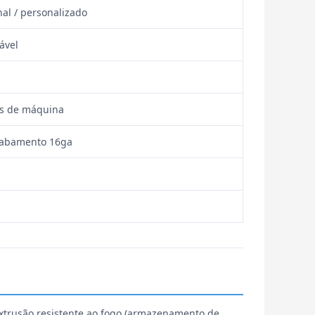
al / personalizado
ável
as de máquina
cabamento 16ga
xtrusão resistente ao fogo (armazenamento de