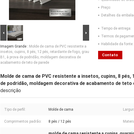
Preço:
Detalhes da embal
Tempo de entrega:
Termos de pagamen
Habilidade da fonte:
Imagem Grande :
Molde de cama de PVC resistente a
insetos, cupins, 8 pés, 12 pés, retardante de fogo, grau
Contato
B1, à prova de podridão, moldagem decorativa de
acabamento de teto de parede
Molde de cama de PVC resistente a insetos, cupins, 8 pés, 
de podridão, moldagem decorativa de acabamento de teto 
descrição
Tipo de perfil:
Molde de cama
Largur
Comprimentos padrão:
8 pés / 12 pés
Materia
molde de cama resistente a cupins
guarni
,