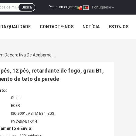
Pedir um orçamento
Busca
|
Portuguese
DA QUALIDADE
CONTACTE-NOS
NOTÍCIA
ESTOJOS
Molde De Cama De PVC Resistente A Insetos, Cupins, 8 Pés, 12 Pés, Retardante De Fogo, Grau B1, À Prova De Podridão, Moldagem Decorativa De Acabamento De Teto De Parede
pés, 12 pés, retardante de fogo, grau B1,
ento de teto de parede
uto:
China
ECER
ISO 9001, ASTM E84, SGS
PVC-BM-B1-014
amento e Envio:
em mínima:
500 unidades