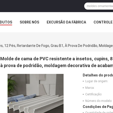
DUTOS
SOBRE NÓS
EXCURSÃO DA FÁBRICA
CONTROLE 
Molde de cama de PVC resistente a insetos, cupins, 8 
à prova de podridão, moldagem decorativa de acabam
Detalhes do prod
Lugar de origem:
Marca:
Certificação:
Número do modelo:
Condições de Pag
Quantidade de ord