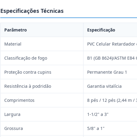
Especificações Técnicas
Parâmetro
Especificação
Material
PVC Celular Retardador
Classificação de fogo
B1 (GB 8624)/ASTM E84 
Proteção contra cupins
Permanente Grau 1
Resistência à podridão
Garantia vitalícia
Comprimentos
8 pés / 12 pés (2,44 m /
Largura
1-1/2" a 3"
Grossura
5/8" a 1"