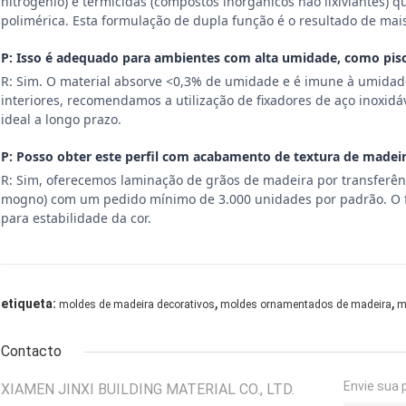
nitrogênio) e termicidas (compostos inorgânicos não lixiviantes) qu
polimérica. Esta formulação de dupla função é o resultado de ma
P: Isso é adequado para ambientes com alta umidade, como pisc
R: Sim. O material absorve <0,3% de umidade e é imune à umidade
interiores, recomendamos a utilização de fixadores de aço inoxi
ideal a longo prazo.
P: Posso obter este perfil com acabamento de textura de madei
R: Sim, oferecemos laminação de grãos de madeira por transferênc
mogno) com um pedido mínimo de 3.000 unidades por padrão. O fi
para estabilidade da cor.
,
,
etiqueta:
moldes de madeira decorativos
moldes ornamentados de madeira
m
Contacto
Envie sua 
XIAMEN JINXI BUILDING MATERIAL CO., LTD.