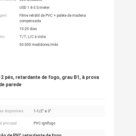
USD 1.8-3.5/meter
agem:
Filme retrátil de PVC + palete de madeira
compensada
15-25 dias
to:
T/T, L/C à vista
50.000 medidores/mês
12 pés, retardante de fogo, grau B1, à prova
de parede
as disponíveis:
1-1/2" a 3"
l principal:
PVC ignífugo
ção de PVC retardante de fogo
,