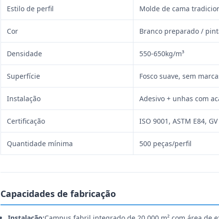
Estilo de perfil
Molde de cama tradicion
Cor
Branco preparado / pint
Densidade
550-650kg/m³
Superfície
Fosco suave, sem marc
Instalação
Adesivo + unhas com a
Certificação
ISO 9001, ASTM E84, GV
Quantidade mínima
500 peças/perfil
Capacidades de fabricação
Instalação:
Campus fabril integrado de 20.000 m² com área de e