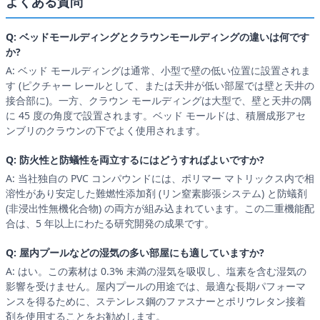
よくある質問
Q: ベッドモールディングとクラウンモールディングの違いは何です
か?
A: ベッド モールディングは通常、小型で壁の低い位置に設置されま
す (ピクチャー レールとして、または天井が低い部屋では壁と天井の
接合部に)。一方、クラウン モールディングは大型で、壁と天井の隅
に 45 度の角度で設置されます。ベッド モールドは、積層成形アセ
ンブリのクラウンの下でよく使用されます。
Q: 防火性と防蟻性を両立するにはどうすればよいですか?
A: 当社独自の PVC コンパウンドには、ポリマー マトリックス内で相
溶性があり安定した難燃性添加剤 (リン窒素膨張システム) と防蟻剤
(非浸出性無機化合物) の両方が組み込まれています。この二重機能配
合は、5 年以上にわたる研究開発の成果です。
Q: 屋内プールなどの湿気の多い部屋にも適していますか?
A: はい。この素材は 0.3% 未満の湿気を吸収し、塩素を含む湿気の
影響を受けません。屋内プールの用途では、最適な長期パフォーマ
ンスを得るために、ステンレス鋼のファスナーとポリウレタン接着
剤を使用することをお勧めします。