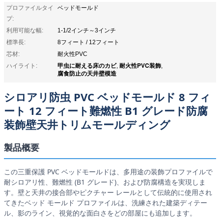
プロファイルタイ
ベッドモールド
プ:
利用可能な幅:
1-1/2インチ～3インチ
標準長:
8フィート / 12フィート
芯材:
耐火性PVC
甲虫に耐える床のカビ
耐火性PVC装飾
ハイライト:
,
,
腐食防止の天井壁模造
シロアリ防虫 PVC ベッドモールド 8 フィ
ート 12 フィート難燃性 B1 グレード防腐
装飾壁天井トリムモールディング
製品概要
この三重保護 PVC ベッドモールドは、多用途の装飾プロファイルで
耐シロアリ性、難燃性 (B1 グレード)、および防腐構造を実現しま
す。壁と天井の接合部やピクチャー レールとして伝統的に使用され
てきたベッド モールド プロファイルは、洗練された建築ディテー
ル、影のライン、視覚的な面白さをどの部屋にも追加します。