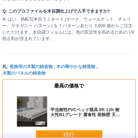
Q: このプロファイルを木目調仕上げで入手できますか?
A: はい、熱転写木目ラミネート (オーク、ウォールナット、チェリ
ー、マホガニー パターン) を 1 パターンあたり 3,000 個からご注文
いただけます。木目調フィルムには、色の安定性を高めるための UV
防止剤が含まれています。
装飾用の木製の鋳造物
木の華やかな鋳造物
札:
,
,
木製のパネルの鋳造物
最高の価格で
甲虫耐性PVCベッド模具 8ft 12ft 耐
火性B1グレード 腐食性 装飾壁 天井
仕立て 模造
続行