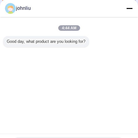
johnliu
装飾的な木の鋳造物
多く
4:44 AM
Good day, what product are you looking for?
のための
湿気の住宅の
5.4mの5.6m装飾
小さい2400mm装
環境に優
る証拠の
Decrationのため
的な木の鋳造物は
飾的な木の鋳造物
する抵抗
木の鋳造
の防止の木の家具
証拠SGSの証明書
PUポリウレタン
飾的な木
物
の鋳造物
を弱める
材料
言語を変えて下さい
Japanese
ホーム
|
私達について
|
私達に連絡しなさい
|
Sitemap
|
Privacy Policy
デスクトップの眺め
Copyright © 2019 - 2026 Xiamen Jinxi Building Material Co., Ltd..
All rights reserved.