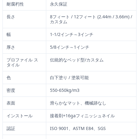
耐腐朽性
永久保証
長さ
8フィート / 12フィート (2.44m / 3.66m) /
カスタム
幅
1-1/2インチ～3インチ
厚さ
5/8インチ～1インチ
プロファイル ス
伝統的なベッド型/カスタム
タイル
色
白下塗り / 塗装可能
密度
550-650kg/m3
表面
滑らかなマット、機械跡なし
インストール
接着剤+16gaフィニッシュネイル
認証
ISO 9001、ASTM E84、SGS