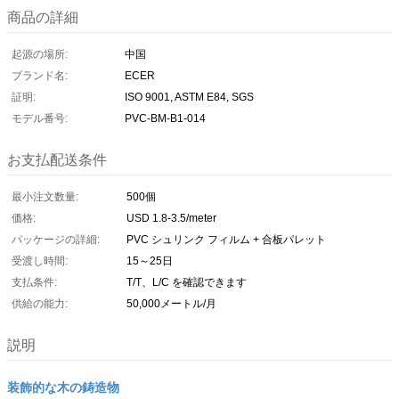
商品の詳細
起源の場所:
中国
ブランド名:
ECER
証明:
ISO 9001, ASTM E84, SGS
モデル番号:
PVC-BM-B1-014
お支払配送条件
最小注文数量:
500個
価格:
USD 1.8-3.5/meter
パッケージの詳細:
PVC シュリンク フィルム + 合板パレット
受渡し時間:
15～25日
支払条件:
T/T、L/C を確認できます
供給の能力:
50,000メートル/月
説明
装飾的な木の鋳造物