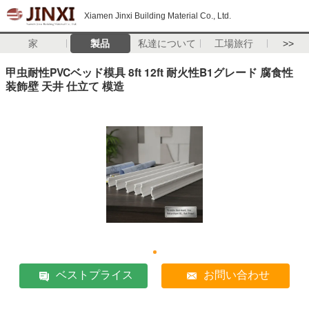
Xiamen Jinxi Building Material Co., Ltd.
家
製品
私達について
工場旅行
>>
甲虫耐性PVCベッド模具 8ft 12ft 耐火性B1グレード 腐食性
装飾壁 天井 仕立て 模造
ベストプライス
お問い合わせ