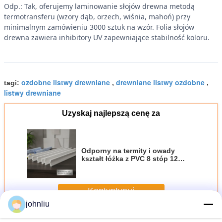
Odp.: Tak, oferujemy laminowanie słojów drewna metodą
termotransferu (wzory dąb, orzech, wiśnia, mahoń) przy
minimalnym zamówieniu 3000 sztuk na wzór. Folia słojów
drewna zawiera inhibitory UV zapewniające stabilność koloru.
ozdobne listwy drewniane
drewniane listwy ozdobne
tagi:
,
,
listwy drewniane
Uzyskaj najlepszą cenę za
Odporny na termity i owady
kształt łóżka z PVC 8 stóp 12
stóp, odporny na ogień, stopnia
B1, odporny na zgniliznięcie,
dekoracyjny kształt ściany i
Kontyntynuj
sufitu
johnliu
Dekoracyjne drewniane listwy
Jeszcze