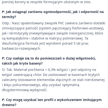
poniżej korony w zespole formującym ułożonym w stos.
P: Jak osiągnąć zarówno ognioodporność, jak i odporność na
termity?
Odp.: Nasz opatentowany związek PVC zawiera zarówno dodatki
zmniejszające palność (system pęczniejący fosforowo-azotowy),
jak i termitycydy (niewymywające związki nieorganiczne), które
są kompatybilne i stabilne w matrycy polimerowej. Ta
dwufunkcyjna formuła jest wynikiem ponad 5 lat prac
badawczo-rozwojowych.
P: Czy nadaje się to do pomieszczeń o dużej wilgotności,
takich jak kryte baseny?
O: Tak. Materiał pochłania < 0,3% wilgoci i jest odporny na
wilgoć zawierającą chlor. Do zastosowań w basenach krytych
zalecamy stosowanie elementów złącznych ze stali nierdzewnej
i kleju poliuretanowego, aby uzyskać optymalną
długoterminową wydajność.
P: Czy mogę uzyskać ten profil z wykończeniem imitującym
drewno?