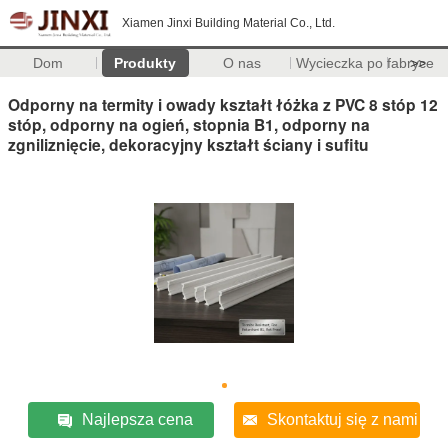
Xiamen Jinxi Building Material Co., Ltd.
Dom
Produkty
O nas
Wycieczka po fabryce
>>
Odporny na termity i owady kształt łóżka z PVC 8 stóp 12
stóp, odporny na ogień, stopnia B1, odporny na
zgniliznięcie, dekoracyjny kształt ściany i sufitu
Najlepsza cena
Skontaktuj się z nami