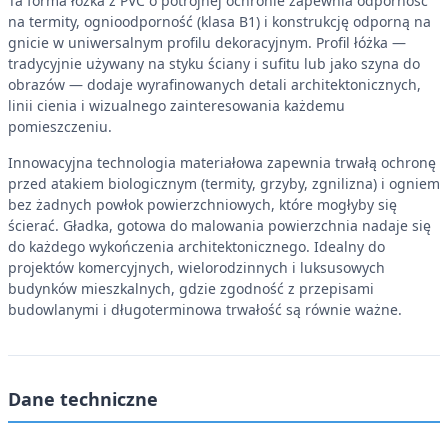
Ta forma łóżka z PVC o potrójnej ochronie zapewnia odporność
na termity, ognioodporność (klasa B1) i konstrukcję odporną na
gnicie w uniwersalnym profilu dekoracyjnym. Profil łóżka —
tradycyjnie używany na styku ściany i sufitu lub jako szyna do
obrazów — dodaje wyrafinowanych detali architektonicznych,
linii cienia i wizualnego zainteresowania każdemu
pomieszczeniu.
Innowacyjna technologia materiałowa zapewnia trwałą ochronę
przed atakiem biologicznym (termity, grzyby, zgnilizna) i ogniem
bez żadnych powłok powierzchniowych, które mogłyby się
ścierać. Gładka, gotowa do malowania powierzchnia nadaje się
do każdego wykończenia architektonicznego. Idealny do
projektów komercyjnych, wielorodzinnych i luksusowych
budynków mieszkalnych, gdzie zgodność z przepisami
budowlanymi i długoterminowa trwałość są równie ważne.
Dane techniczne