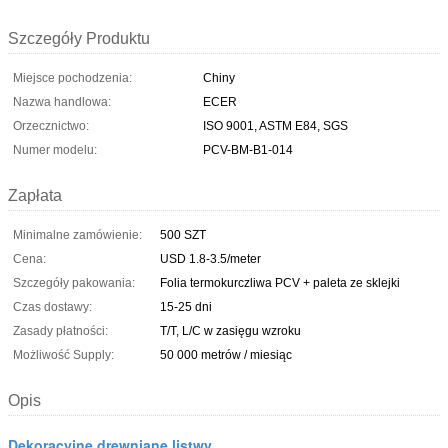
Szczegóły Produktu
Miejsce pochodzenia:
Chiny
Nazwa handlowa:
ECER
Orzecznictwo:
ISO 9001, ASTM E84, SGS
Numer modelu:
PCV-BM-B1-014
Zapłata
Minimalne zamówienie:
500 SZT
Cena:
USD 1.8-3.5/meter
Szczegóły pakowania:
Folia termokurczliwa PCV + paleta ze sklejki
Czas dostawy:
15-25 dni
Zasady płatności:
T/T, L/C w zasięgu wzroku
Możliwość Supply:
50 000 metrów / miesiąc
Opis
Dekoracyjne drewniane listwy