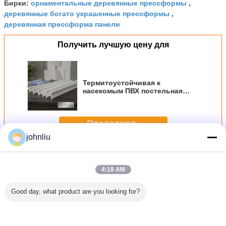
орнаментальные деревянные прессформы
Бирки:
,
деревянные богато украшенные прессформы
,
деревянная прессформа панели
Получить лучшую цену для
Термитоустойчивая к
насекомым ПВХ постельная
форма 8ft 12ft огнеупорная B1
класс устойчивая к гниению
декоративная стена потолок
Продолжать
отделка формовки
johnliu
Декоративные деревянные прессформы
Больше
4:18 AM
Good day, what product are you looking for?
формы
Влагостойкие
прессформы
Небольшой
Прессф
ного
деревянные
5.4m 5.6m
2400mm
крыт
ельства
прессформы
декоративные
декоративный
консульт