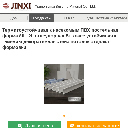
Xiamen Jinxi Building Material Co., Ltd.
Дом
Продукты
О нас
Путешествие фабрики
>>
Термитоустойчивая к насекомым ПВХ постельная
форма 8ft 12ft огнеупорная B1 класс устойчивая к
гниению декоративная стена потолок отделка
формовки
Лучшая цена
контактные данные