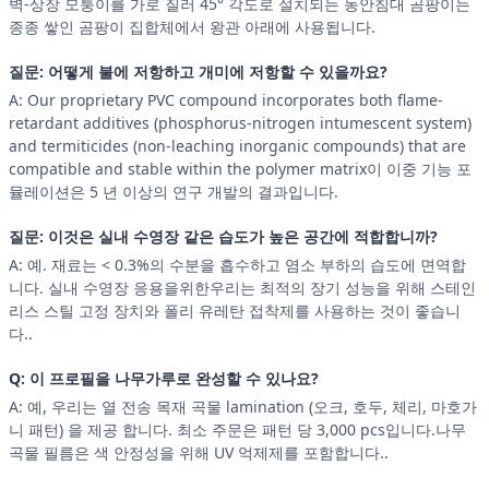
벽-상장 모퉁이를 가로 질러 45° 각도로 설치되는 동안침대 곰팡이는
종종 쌓인 곰팡이 집합체에서 왕관 아래에 사용됩니다.
질문: 어떻게 불에 저항하고 개미에 저항할 수 있을까요?
A: Our proprietary PVC compound incorporates both flame-
retardant additives (phosphorus-nitrogen intumescent system)
and termiticides (non-leaching inorganic compounds) that are
compatible and stable within the polymer matrix이 이중 기능 포
뮬레이션은 5 년 이상의 연구 개발의 결과입니다.
질문: 이것은 실내 수영장 같은 습도가 높은 공간에 적합합니까?
A: 예. 재료는 < 0.3%의 수분을 흡수하고 염소 부하의 습도에 면역합
니다. 실내 수영장 응용을위한우리는 최적의 장기 성능을 위해 스테인
리스 스틸 고정 장치와 폴리 유레탄 접착제를 사용하는 것이 좋습니
다..
Q: 이 프로필을 나무가루로 완성할 수 있나요?
A: 예, 우리는 열 전송 목재 곡물 lamination (오크, 호두, 체리, 마호가
니 패턴) 을 제공 합니다. 최소 주문은 패턴 당 3,000 pcs입니다.나무
곡물 필름은 색 안정성을 위해 UV 억제제를 포함합니다..