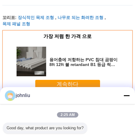
장식적인 목제 조형
나무로 되는 화려한 조형
꼬리표:
,
,
목제 패널 조형
가장 저렴 한 가격 으로
용어충에 저항하는 PVC 침대 곰팡이
8ft 12ft 불 retardant B1 등급 썩지
않는 장식 벽 천장 트림 Molding
계속하다
johnliu
장식적인 나무로 되는 조형
더 많은 것
2:25 AM
Good day, what product are you looking for?
물을 위한
주거 장식법을 위
5.4m 5.6m 장식적
작은 2400 밀리미
우호적인 